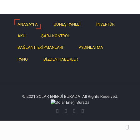
ANASAYFA
GÜNEŞ PANELİ
İNVERTÖR
AKÜ
ŞARJ KONTROL
BAĞLANTI EKİPMANLARI
AYDINLATMA
PANO
BİZDEN HABERLER
© 2021 SOLAR ENERJİ BURADA. All Rights Reserved.